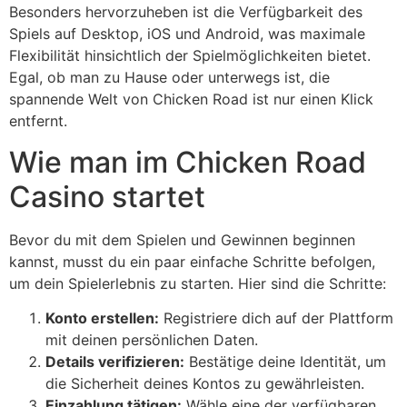
Besonders hervorzuheben ist die Verfügbarkeit des
Spiels auf Desktop, iOS und Android, was maximale
Flexibilität hinsichtlich der Spielmöglichkeiten bietet.
Egal, ob man zu Hause oder unterwegs ist, die
spannende Welt von Chicken Road ist nur einen Klick
entfernt.
Wie man im Chicken Road
Casino startet
Bevor du mit dem Spielen und Gewinnen beginnen
kannst, musst du ein paar einfache Schritte befolgen,
um dein Spielerlebnis zu starten. Hier sind die Schritte:
Konto erstellen:
Registriere dich auf der Plattform
mit deinen persönlichen Daten.
Details verifizieren:
Bestätige deine Identität, um
die Sicherheit deines Kontos zu gewährleisten.
Einzahlung tätigen:
Wähle eine der verfügbaren