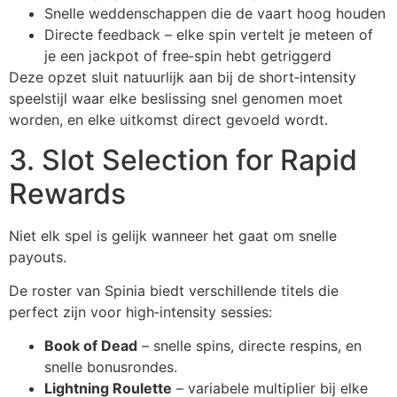
Snelle weddenschappen die de vaart hoog houden
Directe feedback – elke spin vertelt je meteen of
je een jackpot of free‑spin hebt getriggerd
Deze opzet sluit natuurlijk aan bij de short‑intensity
speelstijl waar elke beslissing snel genomen moet
worden, en elke uitkomst direct gevoeld wordt.
3. Slot Selection for Rapid
Rewards
Niet elk spel is gelijk wanneer het gaat om snelle
payouts.
De roster van Spinia biedt verschillende titels die
perfect zijn voor high‑intensity sessies:
Book of Dead
– snelle spins, directe respins, en
snelle bonusrondes.
Lightning Roulette
– variabele multiplier bij elke