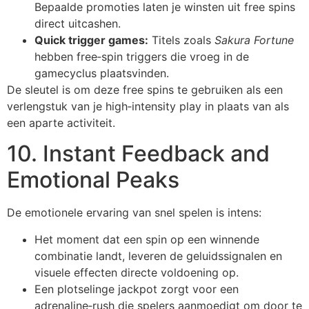
Bepaalde promoties laten je winsten uit free spins
direct uitcashen.
Quick trigger games:
Titels zoals
Sakura Fortune
hebben free‑spin triggers die vroeg in de
gamecyclus plaatsvinden.
De sleutel is om deze free spins te gebruiken als een
verlengstuk van je high‑intensity play in plaats van als
een aparte activiteit.
10. Instant Feedback and
Emotional Peaks
De emotionele ervaring van snel spelen is intens:
Het moment dat een spin op een winnende
combinatie landt, leveren de geluidssignalen en
visuele effecten directe voldoening op.
Een plotselinge jackpot zorgt voor een
adrenaline‑rush die spelers aanmoedigt om door te