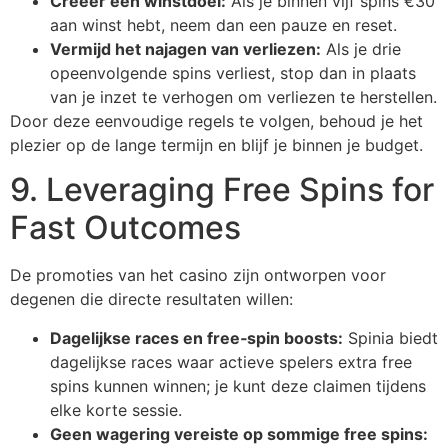
Creëer een winstdoel:
Als je binnen vijf spins €30
aan winst hebt, neem dan een pauze en reset.
Vermijd het najagen van verliezen:
Als je drie
opeenvolgende spins verliest, stop dan in plaats
van je inzet te verhogen om verliezen te herstellen.
Door deze eenvoudige regels te volgen, behoud je het
plezier op de lange termijn en blijf je binnen je budget.
9. Leveraging Free Spins for
Fast Outcomes
De promoties van het casino zijn ontworpen voor
degenen die directe resultaten willen:
Dagelijkse races en free‑spin boosts:
Spinia biedt
dagelijkse races waar actieve spelers extra free
spins kunnen winnen; je kunt deze claimen tijdens
elke korte sessie.
Geen wagering vereiste op sommige free spins: