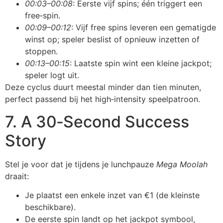
00:03–00:08
: Eerste vijf spins; één triggert een
free‑spin.
00:09–00:12
: Vijf free spins leveren een gematigde
winst op; speler beslist of opnieuw inzetten of
stoppen.
00:13–00:15
: Laatste spin wint een kleine jackpot;
speler logt uit.
Deze cyclus duurt meestal minder dan tien minuten,
perfect passend bij het high‑intensity speelpatroon.
7. A 30‑Second Success
Story
Stel je voor dat je tijdens je lunchpauze
Mega Moolah
draait:
Je plaatst een enkele inzet van €1 (de kleinste
beschikbare).
De eerste spin landt op het jackpot symbool,