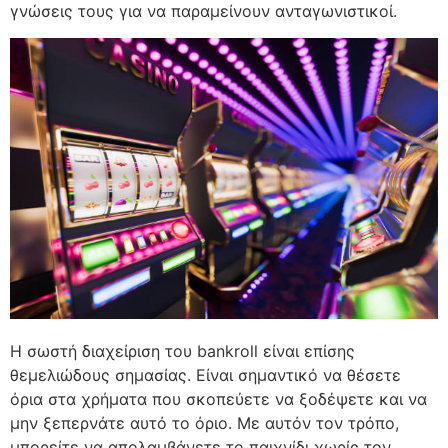
γνώσεις τους για να παραμείνουν ανταγωνιστικοί.
Η σωστή διαχείριση του bankroll είναι επίσης
θεμελιώδους σημασίας. Είναι σημαντικό να θέσετε
όρια στα χρήματα που σκοπεύετε να ξοδέψετε και να
μην ξεπερνάτε αυτό το όριο. Με αυτόν τον τρόπο,
μπορείτε να απολαμβάνετε το παιχνίδι χωρίς τον