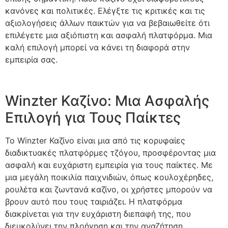
κανόνες και πολιτικές. Ελέγξτε τις κριτικές και τις
αξιολογήσεις άλλων παικτών για να βεβαιωθείτε ότι
επιλέγετε μια αξιόπιστη και ασφαλή πλατφόρμα. Μια
καλή επιλογή μπορεί να κάνει τη διαφορά στην
εμπειρία σας.
Winzter Καζίνο: Μια Ασφαλής
Επιλογή για Τους Παίκτες
Το Winzter Καζίνο είναι μια από τις κορυφαίες
διαδικτυακές πλατφόρμες τζόγου, προσφέροντας μια
ασφαλή και ευχάριστη εμπειρία για τους παίκτες. Με
μια μεγάλη ποικιλία παιχνιδιών, όπως κουλοχέρηδες,
ρουλέτα και ζωντανά καζίνο, οι χρήστες μπορούν να
βρουν αυτό που τους ταιριάζει. Η πλατφόρμα
διακρίνεται για την ευχάριστη διεπαφή της, που
διευκολύνει την πλοήγηση και την αναζήτηση