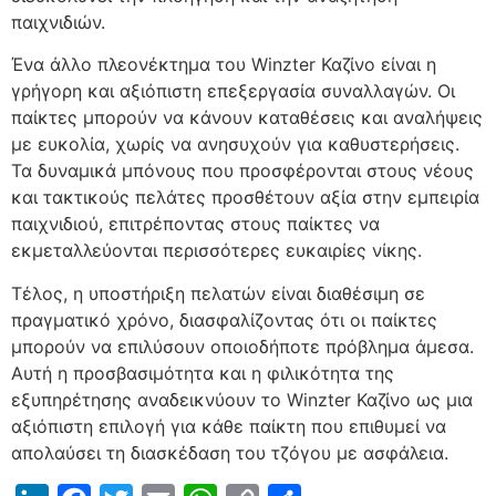
παιχνιδιών.
Ένα άλλο πλεονέκτημα του Winzter Καζίνο είναι η
γρήγορη και αξιόπιστη επεξεργασία συναλλαγών. Οι
παίκτες μπορούν να κάνουν καταθέσεις και αναλήψεις
με ευκολία, χωρίς να ανησυχούν για καθυστερήσεις.
Τα δυναμικά μπόνους που προσφέρονται στους νέους
και τακτικούς πελάτες προσθέτουν αξία στην εμπειρία
παιχνιδιού, επιτρέποντας στους παίκτες να
εκμεταλλεύονται περισσότερες ευκαιρίες νίκης.
Τέλος, η υποστήριξη πελατών είναι διαθέσιμη σε
πραγματικό χρόνο, διασφαλίζοντας ότι οι παίκτες
μπορούν να επιλύσουν οποιοδήποτε πρόβλημα άμεσα.
Αυτή η προσβασιμότητα και η φιλικότητα της
εξυπηρέτησης αναδεικνύουν το Winzter Καζίνο ως μια
αξιόπιστη επιλογή για κάθε παίκτη που επιθυμεί να
απολαύσει τη διασκέδαση του τζόγου με ασφάλεια.