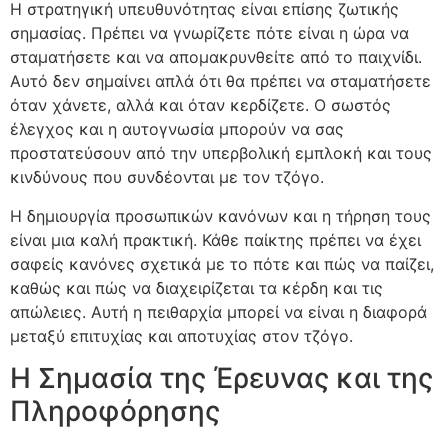
Η στρατηγική υπευθυνότητας είναι επίσης ζωτικής
σημασίας. Πρέπει να γνωρίζετε πότε είναι η ώρα να
σταματήσετε και να απομακρυνθείτε από το παιχνίδι.
Αυτό δεν σημαίνει απλά ότι θα πρέπει να σταματήσετε
όταν χάνετε, αλλά και όταν κερδίζετε. Ο σωστός
έλεγχος και η αυτογνωσία μπορούν να σας
προστατεύσουν από την υπερβολική εμπλοκή και τους
κινδύνους που συνδέονται με τον τζόγο.
Η δημιουργία προσωπικών κανόνων και η τήρηση τους
είναι μια καλή πρακτική. Κάθε παίκτης πρέπει να έχει
σαφείς κανόνες σχετικά με το πότε και πώς να παίζει,
καθώς και πώς να διαχειρίζεται τα κέρδη και τις
απώλειες. Αυτή η πειθαρχία μπορεί να είναι η διαφορά
μεταξύ επιτυχίας και αποτυχίας στον τζόγο.
Η Σημασία της Έρευνας και της
Πληροφόρησης