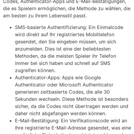
Codes, Authenticator-Apps und E-Mail-Bestätigungen,
die es Spielern ermöglichen, die Methode zu wählen, die
am besten zu ihrem Lebensstil passt.
SMS-basierte Authentifizierung: Ein Einmalcode
wird direkt auf Ihr registriertes Mobiltelefon
gesendet, den Sie eingeben müssen, um sich
anzumelden. Dies ist eine der beliebtesten
Methoden, da die meisten Spieler ihr Telefon
immer bei sich haben und schnell auf SMS
zugreifen können.
Authenticator-Apps: Apps wie Google
Authenticator oder Microsoft Authenticator
generieren zeitbasierte Codes, die alle 30
Sekunden wechseln. Diese Methode ist besonders
sicher, da die Codes nicht übertragen werden und
daher nicht abgefangen werden können.
E-Mail-Bestätigung: Ein Verifikationscode wird an
Ihre registrierte E-Mail-Adresse gesendet, was eine