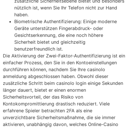
zusätzliche Sicherheitsebene bietet und besonders
nützlich ist, wenn Sie Ihr Telefon nicht zur Hand
haben.
Biometrische Authentifizierung: Einige moderne
Geräte unterstützen Fingerabdruck- oder
Gesichtserkennung, die eine noch höhere
Sicherheit bietet und gleichzeitig
benutzerfreundlich ist.
Die Aktivierung der Zwei-Faktor-Authentifizierung ist ein
einfacher Prozess, den Sie in den Kontoeinstellungen
durchführen können, nachdem Sie Ihre casinolo
anmeldung abgeschlossen haben. Obwohl dieser
zusätzliche Schritt beim casinolo login einige Sekunden
länger dauert, bietet er einen enormen
Sicherheitsvorteil, der das Risiko von
Kontokompromittierung drastisch reduziert. Viele
erfahrene Spieler betrachten 2FA als eine
unverzichtbare Sicherheitsmaßnahme, die sie immer
aktivieren, unabhängig davon, welches Online-Casino