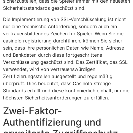
sicherzustellen, dass die Spieler immer mit den neuesten
Sicherheitsstandards geschützt sind.
Die Implementierung von SSL-Verschlüsselung ist nicht
nur eine technische Anforderung, sondern auch ein
vertrauensbildendes Zeichen für Spieler. Wenn Sie die
casinolo registrierung durchführen, können Sie sicher
sein, dass Ihre persönlichen Daten wie Name, Adresse
und Bankdaten durch diese fortgeschrittene
Verschlüsselung geschützt sind. Das Zertifikat, das SSL
verwendet, wird von vertrauenswürdigen
Zertifizierungsstellen ausgestellt und regelmäßig
überprüft. Dies bedeutet, dass Casinolo strenge
Standards erfüllt und diese kontinuierlich einhält, um die
höchsten Sicherheitsanforderungen zu erfüllen.
Zwei-Faktor-
Authentifizierung und