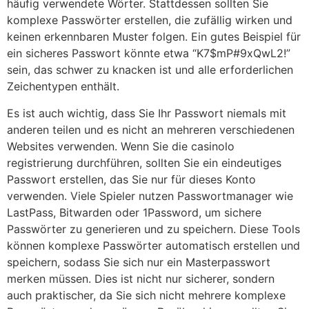
häufig verwendete Wörter. Stattdessen sollten Sie
komplexe Passwörter erstellen, die zufällig wirken und
keinen erkennbaren Muster folgen. Ein gutes Beispiel für
ein sicheres Passwort könnte etwa “K7$mP#9xQwL2!”
sein, das schwer zu knacken ist und alle erforderlichen
Zeichentypen enthält.
Es ist auch wichtig, dass Sie Ihr Passwort niemals mit
anderen teilen und es nicht an mehreren verschiedenen
Websites verwenden. Wenn Sie die casinolo
registrierung durchführen, sollten Sie ein eindeutiges
Passwort erstellen, das Sie nur für dieses Konto
verwenden. Viele Spieler nutzen Passwortmanager wie
LastPass, Bitwarden oder 1Password, um sichere
Passwörter zu generieren und zu speichern. Diese Tools
können komplexe Passwörter automatisch erstellen und
speichern, sodass Sie sich nur ein Masterpasswort
merken müssen. Dies ist nicht nur sicherer, sondern
auch praktischer, da Sie sich nicht mehrere komplexe