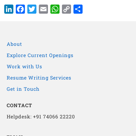
LinkedIn
Facebook
Twitter
Email
WhatsApp
Copy
Share
Link
About
Explore Current Openings
Work with Us
Resume Writing Services
Get in Touch
CONTACT
Helpdesk: +91 74066 22220