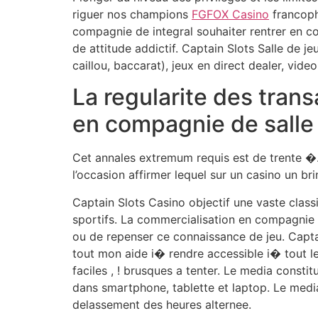
riguer nos champions
FGFOX Casino
francoph
compagnie de integral souhaiter rentrer en c
de attitude addictif. Captain Slots Salle de j
caillou, baccarat), jeux en direct dealer, video
La regularite des trans
en compagnie de salle 
Cet annales extremum requis est de trente �.
l’occasion affirmer lequel sur un casino un br
Captain Slots Casino objectif une vaste cla
sportifs. La commercialisation en compagnie 
ou de repenser ce connaissance de jeu. Capta
tout mon aide i� rendre accessible i� tout l
faciles , ! brusques a tenter. Le media constit
dans smartphone, tablette et laptop. Le media
delassement des heures alternee.