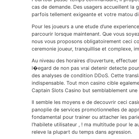
cas de demande. Des usagers accueillent la g
parfois tellement exigeante et votre matou d
Pour les joueurs a une etude d’une experience
parcourir lorsque maintenant. Que vous soye
nous vous proposons obligatoirement ceci com
ceremonie joueur, tranquillise et complexe, i
Au niveau des horaires d’ouverture, effectue
l�egard de non pas vrai detenir detecte pour F
des analyses de condition DDoS. Cette transl
indispensable. Tout mon casino cible egaleme
Captain Slots Casino but semblablement une
Il semble les moyens e de decouvrir ceci casi
panoplie de services promotionnelles de appr
fondamental pour trainer ou attacher les pari
l’habilete utilisateur , ! ma multitude pour le
releve la plupart du temps dans agression.