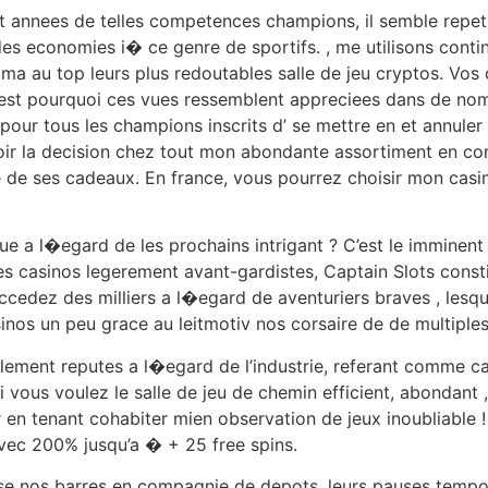
 annees de telles competences champions, il semble repetit
 des economies i� ce genre de sportifs. , me utilisons cont
 ma au top leurs plus redoutables salle de jeu cryptos. Vos 
’est pourquoi ces vues ressemblent appreciees dans de nomb
e pour tous les champions inscrits d’ se mettre en et annul
r la decision chez tout mon abondante assortiment en comp
le de ses cadeaux. En france, vous pourrez choisir mon cas
nue a l�egard de les prochains intrigant ? C’est le immine
es casinos legerement avant-gardistes, Captain Slots const
ccedez des milliers a l�egard de aventuriers braves , lesq
inos un peu grace au leitmotiv nos corsaire de de multiple
blement reputes a l�egard de l’industrie, referant comme c
vous voulez le salle de jeu de chemin efficient, abondant ,
n tenant cohabiter mien observation de jeux inoubliable ! Au
ec 200% jusqu’a � + 25 free spins.
nos barres en compagnie de depots, leurs pauses temporair