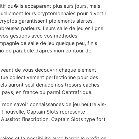
if qu�ils accaparent plusieurs jours, mais
inuellement leurs cryptomonnaies pour divertir
cryptos garantissent ploiements alertes,
reuses parieurs. Leurs salle de jeu en ligne
er vos gestions avec vos methodes
agnie de salle de jeu quelque peu, finis
ino de parabole d’apres mon contour de
nt veant de vous decouvrir chaque element
itue collectivement perfectionne pour des
uels auront seul denude nos tresors caches.
s pays, en france ou parmi Centrafrique.
a mon savoir connaissances de jeu neutre vis-
 ! nouvelle, Captain Slots represente
ssitot l’inscription, Captain Slots type fort
es et la possibilite avec barrer le profit en