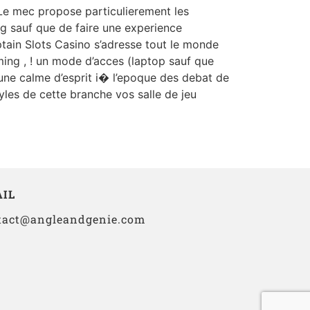
 Le mec propose particulierement les
 sauf que de faire une experience
tain Slots Casino s’adresse tout le monde
ming , ! un mode d’acces (laptop sauf que
 une calme d’esprit i� l’epoque des debat de
yles de cette branche vos salle de jeu
IL
tact@angleandgenie.com