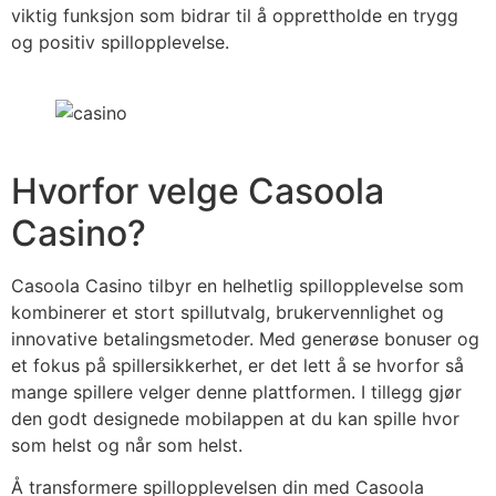
viktig funksjon som bidrar til å opprettholde en trygg
og positiv spillopplevelse.
Hvorfor velge Casoola
Casino?
Casoola Casino tilbyr en helhetlig spillopplevelse som
kombinerer et stort spillutvalg, brukervennlighet og
innovative betalingsmetoder. Med generøse bonuser og
et fokus på spillersikkerhet, er det lett å se hvorfor så
mange spillere velger denne plattformen. I tillegg gjør
den godt designede mobilappen at du kan spille hvor
som helst og når som helst.
Å transformere spillopplevelsen din med Casoola