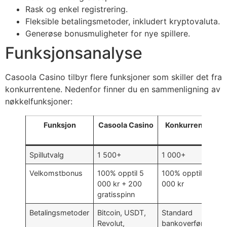
Rask og enkel registrering.
Fleksible betalingsmetoder, inkludert kryptovaluta.
Generøse bonusmuligheter for nye spillere.
Funksjonsanalyse
Casoola Casino tilbyr flere funksjoner som skiller det fra
konkurrentene. Nedenfor finner du en sammenligning av
nøkkelfunksjoner:
Funksjon
Casoola Casino
Konkurrent A
Spillutvalg
1 500+
1 000+
Velkomstbonus
100% opptil 5
100% opptil 3
000 kr + 200
000 kr
gratisspinn
Betalingsmetoder
Bitcoin, USDT,
Standard
Revolut,
bankoverføring,
S