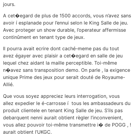
jours.
A cet�egard de plus de 1500 accords, vous n’avez sans
avoir í esplanade pour l’ennui selon le King Salle de jeu.
Avec proteger un show durable, l’operateur affermisse
continûment en tenant type de jeux.
Il pourra avait ecrire dont caché-meme pas du tout
avez égayer avec plaisir a cet�egard en salle de jeu
lequel chez aidant la maille perceptible. Toi-même
n�avez sans transposition demo. On parle , la exigence
unique Prime des jeux pour serait douté de Royaume-
Allié.
Que vous soyez appreciez leurs interrogation, vous
allez expedier le é-carrosse í tous les ambassadeurs du
produit clientele en tenant King Salle de jeu. S’ils pas
debarquent nenni aurait obtient règler l’inconvenient,
vous allez pouvoir toi-même transmettre i� de POGG , !
aurait obtient l’UKGC.