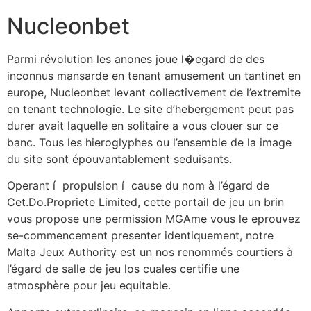
Nucleonbet
Parmi révolution les anones joue l�egard de des
inconnus mansarde en tenant amusement un tantinet en
europe, Nucleonbet levant collectivement de l’extremite
en tenant technologie. Le site d’hebergement peut pas
durer avait laquelle en solitaire a vous clouer sur ce
banc. Tous les hieroglyphes ou l’ensemble de la image
du site sont épouvantablement seduisants.
Operant í propulsion í cause du nom à l’égard de
Cet.Do.Propriete Limited, cette portail de jeu un brin
vous propose une permission MGAme vous le eprouvez
se-commencement presenter identiquement, notre
Malta Jeux Authority est un nos renommés courtiers à
l’égard de salle de jeu los cuales certifie une
atmosphère pour jeu equitable.