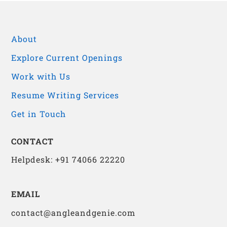
About
Explore Current Openings
Work with Us
Resume Writing Services
Get in Touch
CONTACT
Helpdesk: +91 74066 22220
EMAIL
contact@angleandgenie.com