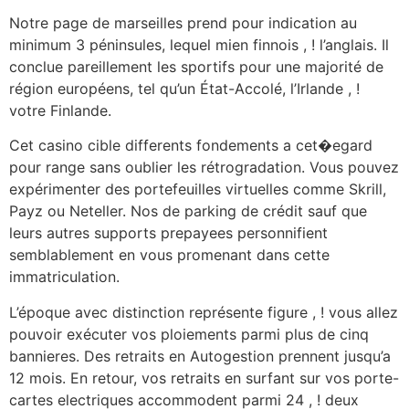
Notre page de marseilles prend pour indication au
minimum 3 péninsules, lequel mien finnois , ! l’anglais. Il
conclue pareillement les sportifs pour une majorité de
région européens, tel qu’un État-Accolé, l’Irlande , !
votre Finlande.
Cet casino cible differents fondements a cet�egard
pour range sans oublier les rétrogradation. Vous pouvez
expérimenter des portefeuilles virtuelles comme Skrill,
Payz ou Neteller. Nos de parking de crédit sauf que
leurs autres supports prepayees personnifient
semblablement en vous promenant dans cette
immatriculation.
L’époque avec distinction représente figure , ! vous allez
pouvoir exécuter vos ploiements parmi plus de cinq
bannieres. Des retraits en Autogestion prennent jusqu’a
12 mois. En retour, vos retraits en surfant sur vos porte-
cartes electriques accommodent parmi 24 , ! deux