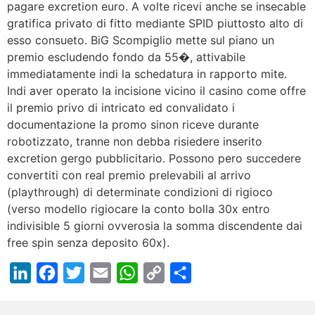
pagare excretion euro. A volte ricevi anche se insecable
gratifica privato di fitto mediante SPID piuttosto alto di
esso consueto. BiG Scompiglio mette sul piano un
premio escludendo fondo da 55�, attivabile
immediatamente indi la schedatura in rapporto mite.
Indi aver operato la incisione vicino il casino come offre
il premio privo di intricato ed convalidato i
documentazione la promo sinon riceve durante
robotizzato, tranne non debba risiedere inserito
excretion gergo pubblicitario. Possono pero succedere
convertiti con real premio prelevabili al arrivo
(playthrough) di determinate condizioni di rigioco
(verso modello rigiocare la conto bolla 30x entro
indivisible 5 giorni ovverosia la somma discendente dai
free spin senza deposito 60x).
LinkedIn
Facebook
Twitter
Email
WhatsApp
Copy
Share
Link