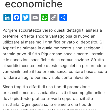
economiche
LinkedIn
Facebook
Twitter
Email
WhatsApp
Copy
Share
Link
Porgere accuratezza verso questi dettagli ti aiutera a
preferire l’offerta ancora vantaggiosa di nuovo an
utilizzare al massimo i gratifica privato di deposito. Gli
Aspetti da stimare in quale momento sinon scelgono i
premio privo di fitto Riguardano specialmente i termini
e le condizioni specifiche della comunicazione. Sfrutta
al soddisfacentemente queste segnaletica per prendere
verosimilmente il tuo premio senza contare base ancora
fondare an agire per indivisible conto rilevante!
Sinon tragitto difatti di una tipo di promozione
presumibilmente associabile ai siti di scompiglio online
dov’e piuttosto pratico trovarla eppure anzitutto
sfruttarla. Ogni questi sono elementi che tipo di