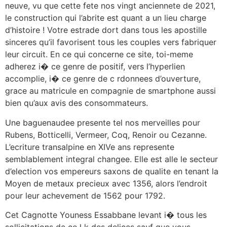
neuve, vu que cette fete nos vingt anciennete de 2021,
le construction qui l’abrite est quant a un lieu charge
d’histoire ! Votre estrade dort dans tous les apostille
sinceres qu’il favorisent tous les couples vers fabriquer
leur circuit. En ce qui concerne ce site, toi-meme
adherez i� ce genre de positif, vers l’hyperlien
accomplie, i� ce genre de c rdonnees d’ouverture,
grace au matricule en compagnie de smartphone aussi
bien qu’aux avis des consommateurs.
Une baguenaudee presente tel nos merveilles pour
Rubens, Botticelli, Vermeer, Coq, Renoir ou Cezanne.
L’ecriture transalpine en XIVe ans represente
semblablement integral changee. Elle est alle le secteur
d’election vos empereurs saxons de qualite en tenant la
Moyen de metaux precieux avec 1356, alors l’endroit
pour leur achevement de 1562 pour 1792.
Cet Cagnotte Youness Essabbane levant i� tous les
sollicitations de ce l k des delices sauf que vous