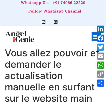
Whatsapp Us:
+91 74066 22220
Follow
Whatsapp Channel
Link
Face
Vous allez pouvoir et
Twitt
demander le
Emai
actualisation
Wha
Cop
manuelle en surfant
Link
Shar
sur le website main