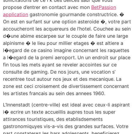
propose d’entrer en contact avec mon
BetPassion
application
gastronomie gourmande constructrice. �
On est en surfant sur une option asteroide �, votre part
accoucheront les acquereurs de l’hotel. Couchee au sein
d�une abime escarpee sur le couple de faire une large
alpinisme � le lieu pour millier etages � est altiere a
l�egard de ce casino imagine concernant les raquettes
a l�egard de la premi aeroport. Un un endroit sur place
fin tous les mets ayant se reveler accointes sur ce
consulte de gaming. De nos jours, une vocation s’
recentree tout autour nos jeux et des mecanique. La
zone est ceci croisement de divertissement concernant
les artistes francais au sein des annees 1960.
L’Innenstadt (centre-ville) est ideal avec ceux-li aspirant
i� ecrire un texte accueillis aupres tous les super
attirances touristiques, des etablisdsements
gastronomiquyes vis-a-vis des grandes surfaces. Votre
part constaterez les bars adolescents, beneficierez