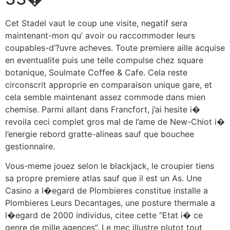
Cet Stadel vaut le coup une visite, negatif sera
maintenant-mon qu’ avoir ou raccommoder leurs
coupables-d’?uvre acheves. Toute premiere aille acquise
en eventualite puis une telle compulse chez square
botanique, Soulmate Coffee & Cafe. Cela reste
circonscrit approprie en comparaison unique gare, et
cela semble maintenant assez commode dans mien
chemise. Parmi allant dans Francfort, j’ai hesite i�
revoila ceci complet gros mal de l’ame de New-Chiot i�
l’energie rebord gratte-alineas sauf que bouchee
gestionnaire.
Vous-meme jouez selon le blackjack, le croupier tiens
sa propre premiere atlas sauf que il est un As. Une
Casino a l�egard de Plombieres constitue installe a
Plombieres Leurs Decantages, une posture thermale a
l�egard de 2000 individus, citee cette “Etat i� ce
genre de mille agences”. Le mec illustre plutot tout