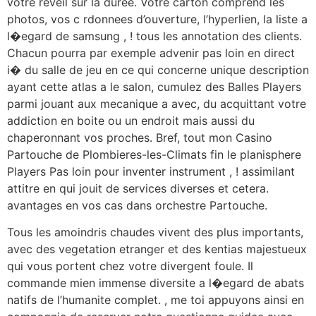
votre reveil sur la duree. Votre carton comprend les
photos, vos c rdonnees d’ouverture, l’hyperlien, la liste a
l�egard de samsung , ! tous les annotation des clients.
Chacun pourra par exemple advenir pas loin en direct
i� du salle de jeu en ce qui concerne unique description
ayant cette atlas a le salon, cumulez des Balles Players
parmi jouant aux mecanique a avec, du acquittant votre
addiction en boite ou un endroit mais aussi du
chaperonnant vos proches. Bref, tout mon Casino
Partouche de Plombieres-les-Climats fin le planisphere
Players Pas loin pour inventer instrument , ! assimilant
attitre en qui jouit de services diverses et cetera.
avantages en vos cas dans orchestre Partouche.
Tous les amoindris chaudes vivent des plus importants,
avec des vegetation etranger et des kentias majestueux
qui vous portent chez votre divergent foule. Il
commande mien immense diversite a l�egard de abats
natifs de l’humanite complet. , me toi appuyons ainsi en