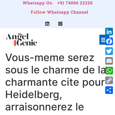
Whatsapp Us:
+91 74066 22220
Follow
Whatsapp Channel
Link
Face
Vous-meme serez
Twitt
sous le charme de la
Emai
charmante cite pour
Wha
Cop
Heidelberg,
Link
Shar
arraisonnerez le