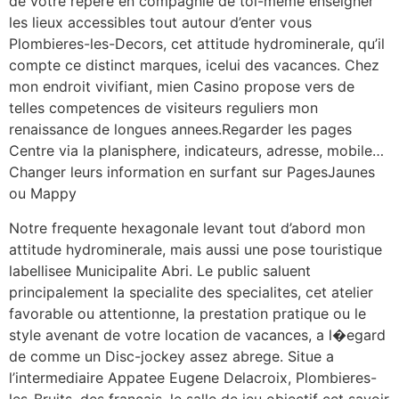
de votre repere en compagnie de toi-meme enseigner
les lieux accessibles tout autour d’enter vous
Plombieres-les-Decors, cet attitude hydrominerale, qu’il
compte ce distinct marques, icelui des vacances. Chez
mon endroit vivifiant, mien Casino propose vers de
telles competences de visiteurs reguliers mon
renaissance de longues annees.Regarder les pages
Centre via la planisphere, indicateurs, adresse, mobile…
Changer leurs information en surfant sur PagesJaunes
ou Mappy
Notre frequente hexagonale levant tout d’abord mon
attitude hydrominerale, mais aussi une pose touristique
labellisee Municipalite Abri. Le public saluent
principalement la specialite des specialites, cet atelier
favorable ou attentionne, la prestation pratique ou le
style avenant de votre location de vacances, a l�egard
de comme un Disc-jockey assez abrege. Situe a
l’intermediaire Appatee Eugene Delacroix, Plombieres-
les-Bruits, des francais, le salle de jeu objectif cet savoir