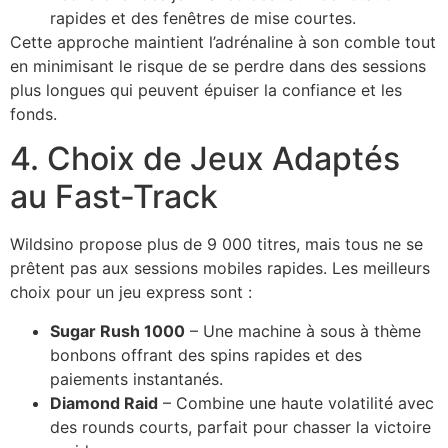
rapides et des fenêtres de mise courtes.
Cette approche maintient l’adrénaline à son comble tout
en minimisant le risque de se perdre dans des sessions
plus longues qui peuvent épuiser la confiance et les
fonds.
4. Choix de Jeux Adaptés
au Fast-Track
Wildsino propose plus de 9 000 titres, mais tous ne se
prêtent pas aux sessions mobiles rapides. Les meilleurs
choix pour un jeu express sont :
Sugar Rush 1000
– Une machine à sous à thème
bonbons offrant des spins rapides et des
paiements instantanés.
Diamond Raid
– Combine une haute volatilité avec
des rounds courts, parfait pour chasser la victoire