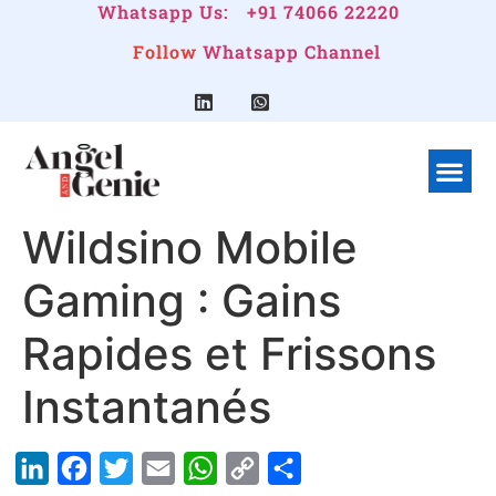
Whatsapp Us:
+91 74066 22220
Follow
Whatsapp Channel
Wildsino Mobile
Gaming : Gains
Rapides et Frissons
Instantanés
LinkedIn
Facebook
Twitter
Email
WhatsApp
Copy
Share