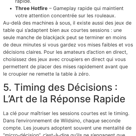
rapide.
Three Hotfire
– Gameplay rapide qui maintient
votre attention concentrée sur les rouleaux.
Au-delà des machines à sous, il existe aussi des jeux de
table qui s’adaptent bien aux courtes sessions : une
seule manche de blackjack peut se terminer en moins
de deux minutes si vous gardez vos mises faibles et vos
décisions claires. Pour les amateurs d’action en direct,
choisissez des jeux avec croupiers en direct qui vous
permettent de placer des mises rapidement avant que
le croupier ne remette la table à zéro.
5. Timing des Décisions :
L’Art de la Réponse Rapide
La clé pour maîtriser les sessions courtes est le timing.
Dans l’environnement de Wildsino, chaque seconde
compte. Les joueurs adoptent souvent une mentalité de
“micro‑décision”, c’est-à-dire qu’ils ne s’engagent que