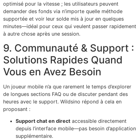
optimisé pour la vitesse ; les utilisateurs peuvent
demander des fonds via n’importe quelle méthode
supportée et voir leur solde mis à jour en quelques
minutes—idéal pour ceux qui veulent passer rapidement
à autre chose après une session.
9. Communauté & Support :
Solutions Rapides Quand
Vous en Avez Besoin
Un joueur mobile n’a que rarement le temps d’explorer
de longues sections FAQ ou de discuter pendant des
heures avec le support. Wildsino répond à cela en
proposant :
Support chat en direct
accessible directement
depuis l’interface mobile—pas besoin d’application
supplémentaire.