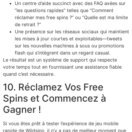
Un centre d’aide succinct avec des FAQ axées sur
“les questions rapides” telles que “Comment
réclamer mes free spins ?” ou “Quelle est ma limite
de retrait ?”
Une présence sur les réseaux sociaux qui maintient
les mises à jour courtes et exploitables—tweets
sur les nouvelles machines à sous ou promotions
flash qui s’intègrent dans un regard casual.
Le résultat est un système de support qui respecte
votre temps tout en fournissant une assistance fiable
quand c’est nécessaire.
10. Réclamez Vos Free
Spins et Commencez à
Gagner !
Si vous êtes prêt à tester l’expérience de jeu mobile
rapide de Wildsino, il n’y a pas de meilleur moment que