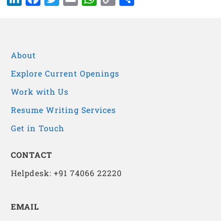
Link
About
Explore Current Openings
Work with Us
Resume Writing Services
Get in Touch
CONTACT
Helpdesk: +91 74066 22220
EMAIL