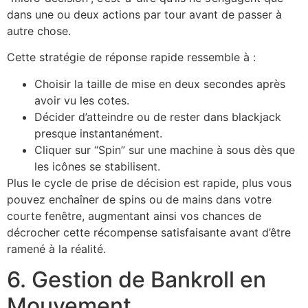
dans une ou deux actions par tour avant de passer à
autre chose.
Cette stratégie de réponse rapide ressemble à :
Choisir la taille de mise en deux secondes après
avoir vu les cotes.
Décider d’atteindre ou de rester dans blackjack
presque instantanément.
Cliquer sur “Spin” sur une machine à sous dès que
les icônes se stabilisent.
Plus le cycle de prise de décision est rapide, plus vous
pouvez enchaîner de spins ou de mains dans votre
courte fenêtre, augmentant ainsi vos chances de
décrocher cette récompense satisfaisante avant d’être
ramené à la réalité.
6. Gestion de Bankroll en
Mouvement