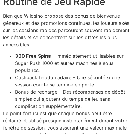
Routine de Jeu Rapide
Bien que Wildsino propose des bonus de bienvenue
généreux et des promotions continues, les joueurs axés
sur les sessions rapides parcourent souvent rapidement
les détails et se concentrent sur les offres les plus
accessibles :
300 Free Spins
– Immédiatement utilisables sur
Sugar Rush 1000 et autres machines à sous
populaires.
Cashback hebdomadaire – Une sécurité si une
session courte se termine en perte.
Bonus de recharge – Des récompenses de dépôt
simples qui ajoutent du temps de jeu sans
complication supplémentaire.
Le point fort ici est que chaque bonus peut être
réclamé et utilisé presque instantanément durant votre
fenêtre de session, vous assurant une valeur maximale