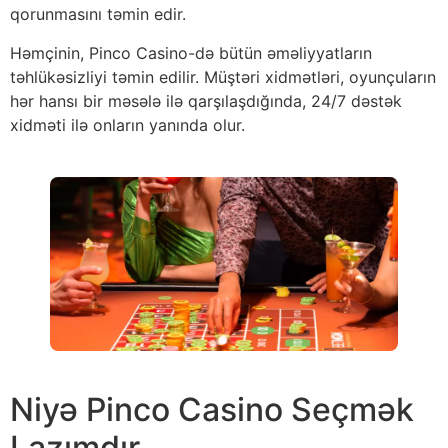
qorunmasını təmin edir.
Həmçinin, Pinco Casino-də bütün əməliyyatların
təhlükəsizliyi təmin edilir. Müştəri xidmətləri, oyunçuların
hər hansı bir məsələ ilə qarşılaşdığında, 24/7 dəstək
xidməti ilə onların yanında olur.
Niyə Pinco Casino Seçmək
Lazımdır