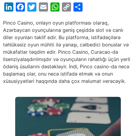
LinkedIn
Facebook
Twitter
Email
WhatsApp
Copy
Share
Link
Pinco Casino, onlayn oyun platforması olaraq,
Azərbaycan oyunçularına geniş çeşiddə slot və canlı
diler oyunları təklif edir. Bu platforma, istifadəçilərə
təhlükəsiz oyun mühiti ilə yanaşı, cəlbedici bonuslar və
mükafatlar təqdim edir. Pinco Casino, Curacao-da
lisenziyalaşdırılmışdır və oyunçuların rahatlığı üçün yerli
ödəniş üsullarını dəstəkləyir. İndi, Pinco casino-da necə
başlamaq olar, onu necə istifadə etmək və onun
xüsusiyyətləri haqqında daha çox məlumat verəcəyik.