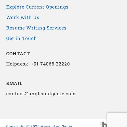
Explore Current Openings
Work with Us
Resume Writing Services
Get in Touch
CONTACT
Helpdesk: +91 74066 22220
EMAIL
contact@angleandgenie.com
Copyright @ 2026 Angel And Genie