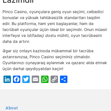
Pinco Casino, oyunçulara geniş oyun seçimi, cəlbedici
bonuslar və yüksək təhlükəsizlik standartları təqdim
edir. Bu platforma, həm yeni başlayanlar, həm də
təcrübəli oyunçular üçün ideal bir seçimdir. Onun müasir
interfeysi və istifadəçi dostu mühiti, oyun təcrübəsini
daha da artırır.
Əgər siz onlayn kazinoda mükəmməl bir təcrübə
axtarırsınızsa, Pinco Casino seçiminiz olmalıdır.
Oyunlarınızı oynayaraq əylənmək və qazanc əldə etmək
üçün dərhal qeydiyyatdan keçin!
LinkedIn
Facebook
Twitter
Email
WhatsApp
Copy
Share
Link
About