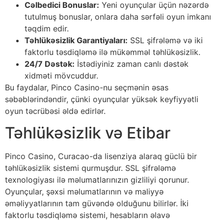
Cəlbedici Bonuslar:
Yeni oyunçular üçün nəzərdə
tutulmuş bonuslar, onlara daha sərfəli oyun imkanı
təqdim edir.
Təhlükəsizlik Garantiyaları:
SSL şifrələmə və iki
faktorlu təsdiqləmə ilə mükəmməl təhlükəsizlik.
24/7 Dəstək:
İstədiyiniz zaman canlı dəstək
xidməti mövcuddur.
Bu faydalar, Pinco Casino-nu seçmənin əsas
səbəblərindəndir, çünki oyunçular yüksək keyfiyyətli
oyun təcrübəsi əldə edirlər.
Təhlükəsizlik və Etibar
Pinco Casino, Curacao-da lisenziya alaraq güclü bir
təhlükəsizlik sistemi qurmuşdur. SSL şifrələmə
texnologiyası ilə məlumatlarınızın gizliliyi qorunur.
Oyunçular, şəxsi məlumatlarının və maliyyə
əməliyyatlarının tam güvəndə olduğunu bilirlər. İki
faktorlu təsdiqləmə sistemi, hesabların əlavə