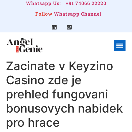
Whatsapp Us:
+91 74066 22220
Follow
Whatsapp Channel
What We Do
Linkedin G
Company Pr
Zacinate v Keyzino
Casino zde je
prehled fungovani
bonusovych nabidek
pro hrace