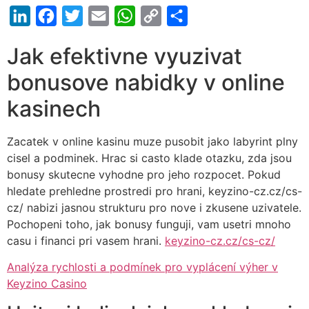
LinkedIn
Facebook
Twitter
Email
WhatsApp
Copy
Share
Link
Jak efektivne vyuzivat
bonusove nabidky v online
kasinech
Zacatek v online kasinu muze pusobit jako labyrint plny
cisel a podminek. Hrac si casto klade otazku, zda jsou
bonusy skutecne vyhodne pro jeho rozpocet. Pokud
hledate prehledne prostredi pro hrani, keyzino-cz.cz/cs-
cz/ nabizi jasnou strukturu pro nove i zkusene uzivatele.
Pochopeni toho, jak bonusy funguji, vam usetri mnoho
casu i financi pri vasem hrani.
keyzino-cz.cz/cs-cz/
Analýza rychlosti a podmínek pro vyplácení výher v
Keyzino Casino