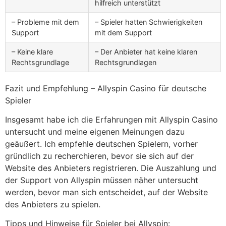
hilfreich unterstützt
– Probleme mit dem
– Spieler hatten Schwierigkeiten
Support
mit dem Support
– Keine klare
– Der Anbieter hat keine klaren
Rechtsgrundlage
Rechtsgrundlagen
Fazit und Empfehlung – Allyspin Casino für deutsche
Spieler
Insgesamt habe ich die Erfahrungen mit Allyspin Casino
untersucht und meine eigenen Meinungen dazu
geäußert. Ich empfehle deutschen Spielern, vorher
gründlich zu recherchieren, bevor sie sich auf der
Website des Anbieters registrieren. Die Auszahlung und
der Support von Allyspin müssen näher untersucht
werden, bevor man sich entscheidet, auf der Website
des Anbieters zu spielen.
Tipps und Hinweise für Spieler bei Allyspin: