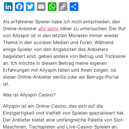
LinkedIn
Facebook
Twitter
Email
WhatsApp
Copy
Share
Link
Als erfahrener Spieler habe ich mich entschieden, den
Online-Anbieter
ally spins
näher zu untersuchen. Der Ruf
von Allyspin ist in den letzten Monaten immer wieder
Thema in den sozialen Medien und Foren. Während
einige Spieler von den Angeboten des Anbieters
begeistert sind, geben andere von Betrug und Trickserei
an. Ich möchte in diesem Beitrag meine eigenen
Erfahrungen mit Allyspin teilen und Ihnen zeigen, ob
dieser Online-Anbieter seriös oder ein Betrugs-Portal
ist.
Was ist Allyspin Casino?
Allyspin ist ein Online-Casino, das sich auf die
Einzigartigkeit und Vielfalt von Spielen spezialisiert hat.
Der Anbieter bietet eine umfangreiche Palette von Slot-
Maschinen, Tischspielen und Live-Casino-Spielen an.